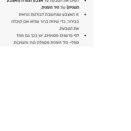
לשים את הטבעת על 
אצבע המורה (האצבע 
השנייה)
 של 
היד הימנית
.
זו האצבע שנחשבת לבולטת ונראית 
בבירור, כדי שיהיה ברור שהיא אכן קיבלה 
את הטבעת.
לפי פרשנים מסוימים, יש בכך גם ממד 
סמלי- היד הימנית מסמלת כוח וחשיבות 
בתרבות היהודית, והאצבע הזו מסמלת 
כוונה והצהרה פומבית.
אז בין אם את בוחרת לענוד את הטבעת ביד ימין 
או ביד שמאל – הכי חשוב שהטבעת תסמל את 
האהבה הגדולה שאתם חוגגים💍