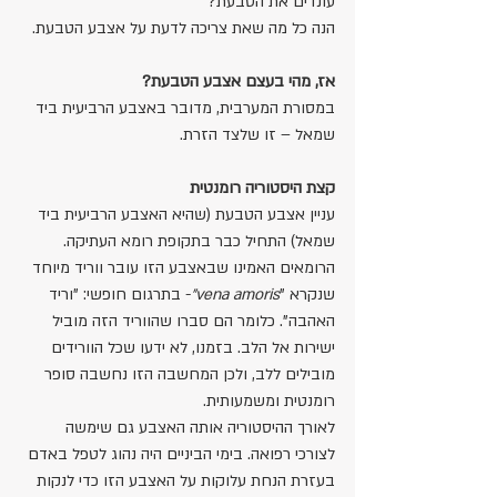
עונדים את הטבעת?
הנה כל מה שאת צריכה לדעת על אצבע הטבעת.
אז, מהי בעצם אצבע הטבעת?
במסורת המערבית, מדובר באצבע הרביעית ביד 
שמאל – זו שלצד הזרת.
קצת היסטוריה רומנטית
עניין אצבע הטבעת (שהיא האצבע הרביעית ביד 
שמאל) התחיל כבר בתקופת רומא העתיקה. 
הרומאים האמינו שבאצבע הזו עובר ווריד מיוחד 
שנקרא "
vena amoris"
- בתרגום חופשי: "וריד 
האהבה". כלומר הם סברו שהווריד הזה מוביל 
ישירות אל הלב. בזמנו, לא ידעו שכל הוורידים 
מובילים ללב, ולכן המחשבה הזו נחשבה סופר 
רומנטית ומשמעותית.
לאורך ההיסטוריה אותה האצבע גם שימשה 
לצורכי רפואה. בימי הביניים היה נהוג לטפל באדם 
בעזרת הנחת עלוקות על האצבע הזו כדי לנקות 