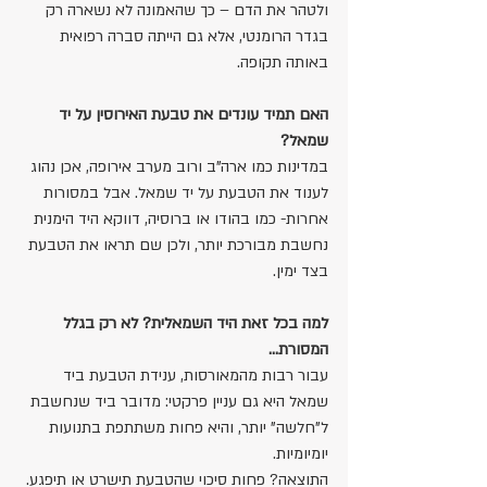
ולטהר את הדם – כך שהאמונה לא נשארה רק 
בגדר הרומנטי, אלא גם הייתה סברה רפואית 
באותה תקופה.
האם תמיד עונדים את טבעת האירוסין על יד 
שמאל?
במדינות כמו ארה"ב ורוב מערב אירופה, אכן נהוג 
לענוד את הטבעת על יד שמאל. אבל במסורות 
אחרות- כמו בהודו או ברוסיה, דווקא היד הימנית 
נחשבת מבורכת יותר, ולכן שם תראו את הטבעת 
בצד ימין.
למה בכל זאת היד השמאלית? לא רק בגלל 
המסורת...
עבור רבות מהמאורסות, ענידת הטבעת ביד 
שמאל היא גם עניין פרקטי: מדובר ביד שנחשבת 
ל"חלשה" יותר, והיא פחות משתתפת בתנועות 
יומיומיות. 
התוצאה? פחות סיכוי שהטבעת תישרט או תיפגע. 