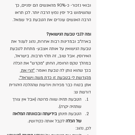
ובואי נזכור- כ-90% מהאנשים הם ימניים, כך 
שהשימוש ביד ימין נפוץ הרבה יותר. לכן תראו 
הרבה האנשים עונדים את הטבעת ביד שמאל.
ומה לגבי טבעת הנישואין?
בארה"ב ובמדינות רבות אחרות, נהוג לענוד את 
טבעת הנישואין על אותה אצבע- מתחת לטבעת 
האירוסין. אבל שוב, זה תלוי תרבות. בישראל, 
במהלך טקס החופה, החתן "מקדש" את הכלה 
בכך שהוא נותן לה טבעת ואומר: 
"הרי את 
מקודשת לי בטבעת זו כדת משה וישראל".
אתן בטוח כבר מכירות ויודעות שההלכה היהודית 
דורשת ש:
הטבעת תהיה שווה פרוטה (אבל אין צורך 
שתהיה יקרה).
הטבעת תינתן 
בידיעתה ובכוונתה המלאה 
של הכלה
 לקבל אותה כקידושין.
לכן, נהוג: