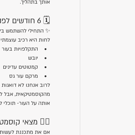
אותך בתהליך.
🗓️ 6 חודשים לפני החתונה:
✨ התחילי להשתמש בלח
לחות היא רכיב עוצמתי 
התקלפויות בעור
יובש
קמטוטים עדינים
מרקם עור גס
לרוב אנחנו לא דואגות
מהקוסמטיקאית, אבל לח
אותה על העור- תוכלי לה
👩‍⚕️ מצאי קוסמ
אם את מתכננת לעשות ס