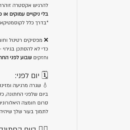
ט של לחות וזוהר- אבל 
ויים עמוקים או פילינגים.
לציין בפניה שאת כלה💍
סיקים רטינול וחומצות
רים עם רכיבים פעילים 
ע לפני החתונה
וחזקים 
🗓️ יום לפני:
ה ומזינה – לא להעמיס
מה שהעור שלך צריך זה 
נסי "לתקן" כלום – רק 
יהיה הכי רגוע שאפשר.
‍♀️ ביום החתונה: