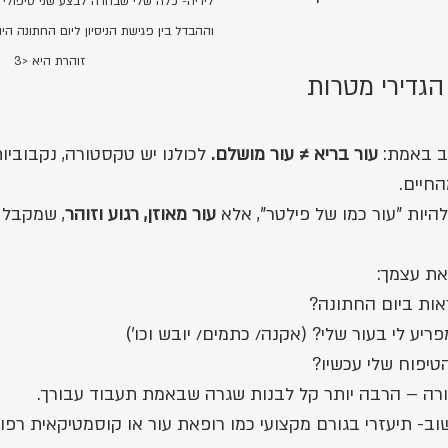
לידיה- כלה שלי שבחרה לבצע שני טיפולי פ
וההבדל בין פגישת הניסיון ליום החתונה הי
זוהרת היא <3
הגדירי מטרות 
ב באמת: 
עור בריא ≠ עור מושלם. 
לכולנו יש טקסטורה, נקבוביו
חיים.
יות "עור כמו של פילטר", אלא 
עור מאוזן, רגוע וזוהר
, שמקבל 
את עצמך:
ראות ביום החתונה?
יע לי בעור שלי? (אקנה/ כתמים/ יובש וכו')
טיפוח שלי עכשיו?
רה – הרבה יותר קל לבנות שגרה שבאמת תעבוד עבורך.
ב- תיעזרי בגורם מקצועי כמו רופאת עור או קוסמטיקאית רפו