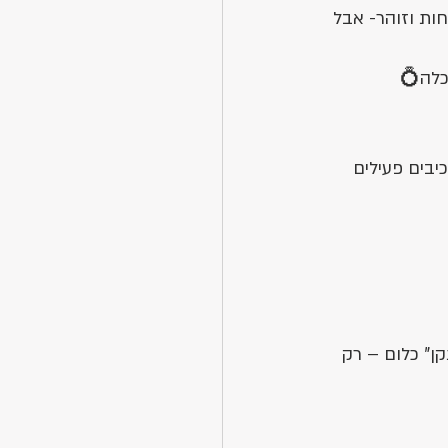
ות וזוהר- אבל 
כלה💍
יבים פעילים 
ן" כלום – רק 