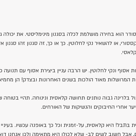
מסודר הוא בחירה מושלמת לכלה בסגנון מינימליסטי. את יכולה 
ורי, או להשאיר נקי לחלוטין. כך או כך, זה סגנון זהו סגנון אלג
קלאסי.
ת אסוף ונקי לחלוטין. יש הרבה עניין ביצירת אסוף עם תנועה כ
 המרושלות מאוד הולכות בשנים האחרונות ובצדק! הן מחמיאו
לגול בלרינה גבוה נותנים תחושה קלאסית ונינוחה. תהיי בטוחה 
ער אחרי החיבוקים והנשיקות של האורחים.
בתבל! היא קלאסית, על-זמנית וכל כך באופנה עכשיו. בעיניי 
 אבל חשוב לשים לב- שלא לכולן היא מתאימה ולכן אנחנו דוא