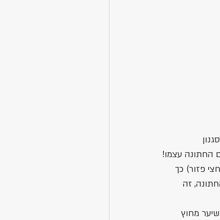
גנון 
ם החתונה עצמו! 
י פזור) כך 
תונה, זה 
יער מחוץ 