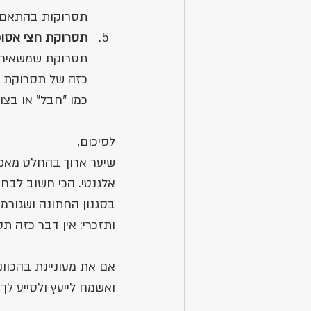
תסרוקות בהתאם (ב
תסרוקת חצי אסופ
תסרוקת שמשאירה ל
כזה של תסרוקת א
כמו "חבל" או בצו
לסיכום, 
שיער ארוך בהחלט מאפש
אלגנטי. הכי חשוב לב
בסגנון החתונה ושגורמת
ותזכרי: אין דבר כזה ת
אם את מעוניינת בהכוונ
ואשמח לייעץ ולסייע ל