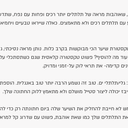
 שאוהבות מראה של תלתלים יותר רכים ופחות עם נפח, שתדעו
עם תלתלים רכים ולא מתאמצים. כאלה שייראו טבעיים ויחמיאו 
סטורת שיער הכי מבוקשות בקרב כלות. נותן מראה נסיכתי, גלא
לי עוד מה להוסיף? פשוט טקסטורה קלאסית שגם כשתסתכלי על 
ם קדימה- את תראי לוק על-זמני ומדויק. 
 גלי/תלתלי ים. טוב זה נשמע הרבה יותר טוב באנגלית. הוספת
ייבז יכולה ליצור סטייל מושלם ולא מתאמץ ללוק החתונה שלך.
 לא חייבת להחליק את השיער שלה ביום חתונתה רק כדי להרג