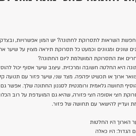
מחפשת השראות לתסרוקת לחתונה? יש המון אפשרויות, ובצדק. 
ים שונים ומגוונים וכמעט כל תסרוקת תיראה מצוין על שיער ארו
וחרים את התסרוקת המושלמת ליום החתונה?
 היא החלטה חשובה ומרכזית. עיצוב שיער אסוף יכול להוסיף
אר ארוך או תכשיט יפהפה. מצד שני, שיער פזור עם תנועה קלה
להוסיף תחושה גלאמית ורומנטית לסגנון החתונה שלך. אפשר גם 
רוקת חצי אסופה חצי פזורה, שהיא גם המועדפת על רוב הכלות 
 ועדיין להישאר עם תחושה של פזור. 
 הארוך היו החלטות 
 הגדול: היו כאלה 