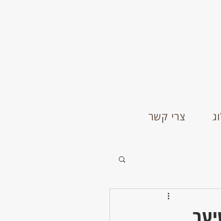
ג
צרי קשר
יער